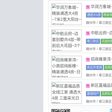
华润万象城~
通透大4房
精装
赣州市 / 章江新区
中航云府~边
章江新区
花园别
赣州市 / 章江新区
招商雍景湾
央企开发商
招商
赣州市 / 章江新区
新区嘉福品质
嘉福地产
品质标
赣州市 / 章江新区