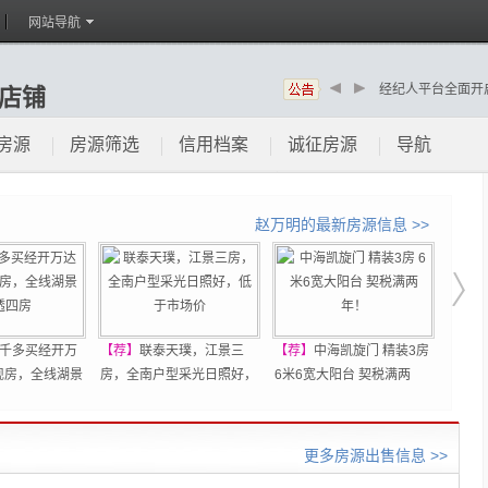
9
网站导航
经纪人平台全面开
店铺
预约刷新、在线委托
新赣州房产网赣州
房源
房源筛选
信用档案
诚征房源
导航
赵万明的最新房源信息 >>
9千多买经开万
【荐】
联泰天璞，江景三
【荐】
中海凯旋门 精装3房
【荐】
现房，全线湖景
房，全南户型采光日照好，
6米6宽大阳台 契税满两
透大4
低于市场价
年！
光好
更多房源出售信息 >>