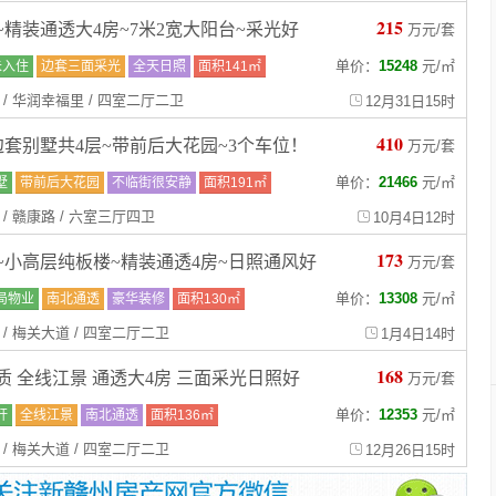
215
精装通透大4房~7米2宽大阳台~采光好
万元/套
单价：
15248
元
/
㎡
未入住
边套三面采光
全天日照
面积141㎡
 / 华润幸福里 / 四室二厅二卫
12月31日15时
410
套别墅共4层~带前后大花园~3个车位！
万元/套
单价：
21466
元
/
㎡
墅
带前后大花园
不临街很安静
面积191㎡
 / 赣康路 / 六室三厅四卫
10月4日12时
173
~小高层纯板楼~精装通透4房~日照通风好
万元/套
单价：
13308
元
/
㎡
局物业
南北通透
豪华装修
面积130㎡
 / 梅关大道 / 四室二厅二卫
1月4日14时
168
 全线江景 通透大4房 三面采光日照好
万元/套
单价：
12353
元
/
㎡
杆
全线江景
南北通透
面积136㎡
 / 梅关大道 / 四室二厅二卫
12月26日15时