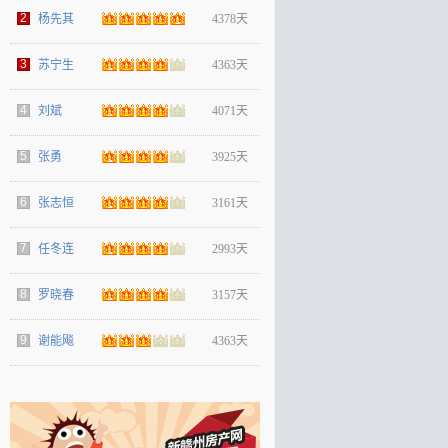
2
杨先其
4378天
3
苏宁生
4363天
4
刘斌
4071天
5
张勇
3925天
6
张志恒
3161天
7
任冬连
2993天
8
罗晓春
3157天
9
谢能飚
4363天