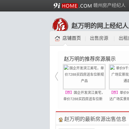
赣州房产经纪人
赵万明的网上经纪人
店铺首页
出售房源
出租
赵万明的推荐房源展示
【荐】
国企开发滨江美宅，
【荐】
单价
单价7288买四房送车位新
达广场实景
规产品
通透四房
赵万明的最新房源出售信息