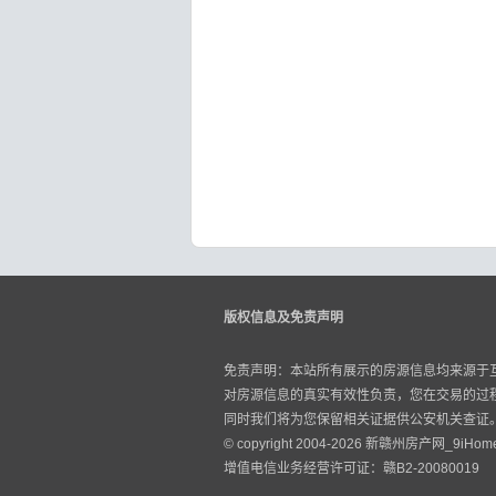
版权信息及免责声明
免责声明：本站所有展示的房源信息均来源于
对房源信息的真实有效性负责，您在交易的过
同时我们将为您保留相关证据供公安机关查证
© copyright 2004-2026 新赣州房产网_9iHome
增值电信业务经营许可证：
赣B2-20080019