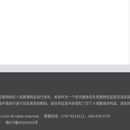
互联网经纪人或普通网友自行发布，本站作为一个资讯载体仅负责甄辨信息是否违反
程中请自行进行信息真伪的甄别。如任何信息内容侵犯了您个人或集体的利益，请及
。
.Com All rights reserved. 客服热线：0797-8214111、400-878-0797
┆
赣ICP备05004533号