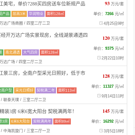
93
江美宅，单价7288买四房送车位新规产品
万元/套
单价：
7266
元
/
㎡
规产品
层高3米
华润物业
面积128㎡
/ 万达广场商圈 / 四室二厅二卫
4月25日9时
买经开万达广场实景现房，全线湖景通透四
120
万元/套
单价：
9375
元
/
㎡
景
南北通透
大气四房
面积128㎡
2月22日10时
/ 万达广场 / 四室二厅二卫
江景三房，全南户型采光日照好，低于市
128
万元/套
单价：
11327
元
/
㎡
全南户型
采光日照好
契税满二年
面积113㎡
9月14日11时
 / 联泰天璞 / 三室二厅二卫
145
精装3房 6米6宽大阳台 契税满两年！
万元/套
单价：
16292
元
/
㎡
修3房
6米6大阳台
契税满两年
面积89㎡
 / 中海凯旋门 / 三室二厅一卫
3月5日18时