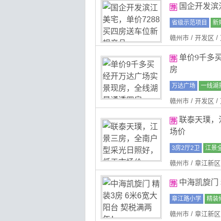
国企开发滨
省级示范项目
新
赣州市 / 开发区 
单价9千多
房
万达广场
一线湖
赣州市 / 开发区 
联泰天璞，
场价
3房2厅2卫
江景
赣州市 / 章江新区
中海凯旋门 
章江路小学
精装
赣州市 / 章江新区