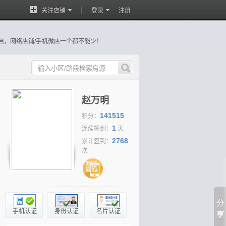
关注店铺
登录
注册
启，网络店铺/手机微店一个都不能少！
、分享达人...新功能陆续强势推出！
房产经纪人频道隆重上线！
赵万明
141515
积分：
1
连续签到：
天
2768
累计签到：
次
华润万象城~精装通
【荐】
中航云府~边套别墅
【荐】
招商雍景湾~小高层
房~7米2宽大阳台~采
共4层~带前后大花园~3个
纯板楼~精装通透4房~日照
车位！
通风好
手机认证
身份认证
名片认证