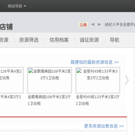
9
网站导航
经纪人平台全面开
店铺
预约刷新、在线委托
新赣州房产网赣州
房源
房源筛选
信用档案
诚征房源
导航
聂惠恒的最新房源信息 >>
6平米4室2厅2
金鹏雅典园108平米2室2厅
金星村45栋133平米3室2厅
【荐】
1卫出租
2卫出租
米3室
更多房源出售信息 >>