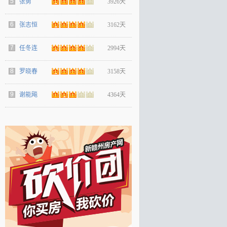
5
张勇
3926天
6
张志恒
3162天
7
任冬连
2994天
8
罗晓春
3158天
9
谢能飚
4364天