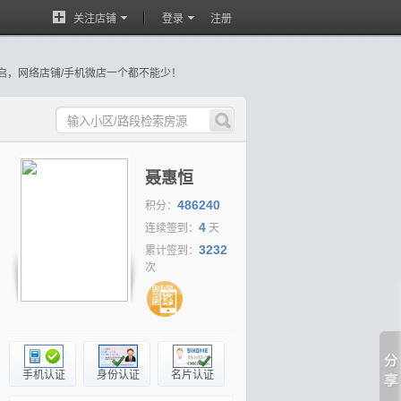
关注店铺
登录
注册
启，网络店铺/手机微店一个都不能少！
、分享达人...新功能陆续强势推出！
房产经纪人频道隆重上线！
聂惠恒
486240
积分：
4
连续签到：
天
3232
累计签到：
次
联创城市花园137平
【荐】
达芬奇国际中心10
【荐】
金水湾113平米3室2
2厅2卫出售
栋55平米1室1厅1卫出租
厅2卫出售
手机认证
身份认证
名片认证