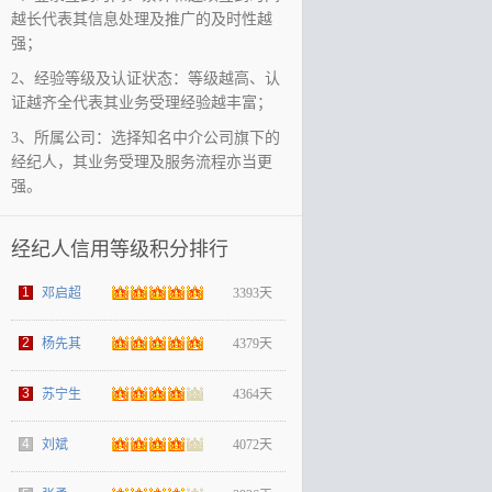
越长代表其信息处理及推广的及时性越
强；
2、经验等级及认证状态：等级越高、认
证越齐全代表其业务受理经验越丰富；
3、所属公司：选择知名中介公司旗下的
经纪人，其业务受理及服务流程亦当更
强。
经纪人信用等级积分排行
1
邓启超
3393天
2
杨先其
4379天
3
苏宁生
4364天
4
刘斌
4072天