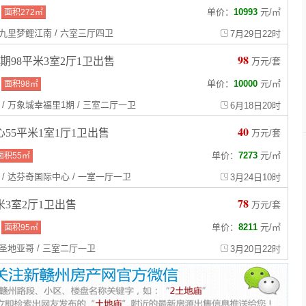
单价：
10993
元
/
㎡
面积272㎡
/ 九里梦鲤江南 / 六室三厅四卫
7月29日22时
98
期98平米3室2厅1卫出售
万元/套
单价：
10000
元
/
㎡
面积98㎡
 / 万象城幸福里1期 / 三室二厅一卫
6月18日20时
40
55平米1室1厅1卫出售
万元/套
单价：
7273
元
/
㎡
面积55㎡
 / 达芬奇国际中心 / 一室一厅一卫
3月24日10时
78
米3室2厅1卫出售
万元/套
单价：
8211
元
/
㎡
面积95㎡
/ 圣地亚哥 / 三室二厅一卫
3月20日22时