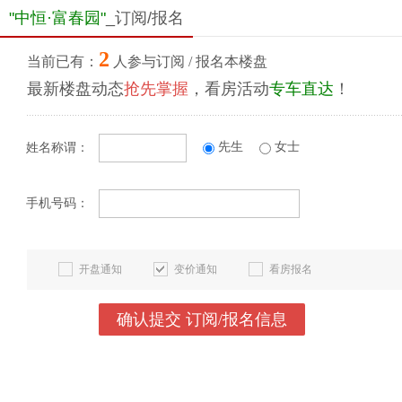
"中恒·富春园"
_订阅/报名
2
当前已有：
人参与订阅 / 报名本楼盘
最新楼盘动态
抢先掌握
，看房活动
专车直达
！
先生
女士
姓名称谓：
手机号码：
开盘通知
变价通知
看房报名