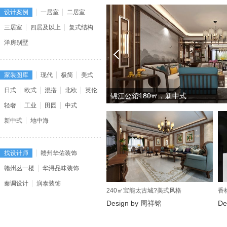
设计案例
一居室
二居室
三居室
四居及以上
复式结构
洋房别墅
家装图库
现代
极简
美式
日式
欧式
混搭
北欧
英伦
锦江公馆180㎡，新中式
轻奢
工业
田园
中式
新中式
地中海
找设计师
赣州华佑装饰
赣州丛一楼
华浔品味装饰
秦调设计
润泰装饰
240㎡宝能太古城?美式风格
香
Design by
周祥铭
De