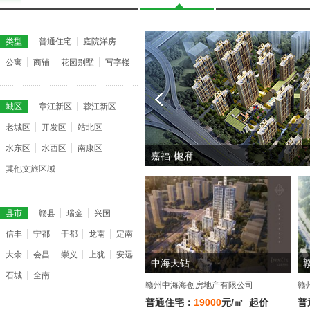
类型
普通住宅
庭院洋房
公寓
商铺
花园别墅
写字楼
城区
章江新区
蓉江新区
老城区
开发区
站北区
水东区
水西区
南康区
嘉福·樾府
其他文旅区域
县市
赣县
瑞金
兴国
信丰
宁都
于都
龙南
定南
大余
会昌
崇义
上犹
安远
中海天钻
石城
全南
赣州中海海创房地产有限公司
赣
普通住宅：
19000
元/㎡_起价
普