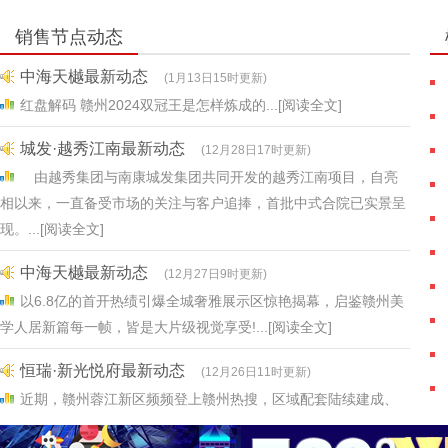
销售节点动态
城发·越秀江南最新动态
(12月28日17时更新)
由越秀集团与南康城发集团共同开发的越秀江南项目，自亮
相以来，一直备受市场的关注与客户追捧，首批中式合院已实景呈
现。...[阅读全文]
中海天樾最新动态
(12月27日9时更新)
以6.8亿的首开热绩引爆全城奢雅展示区惊艳揭幕，启鉴赣州美
学人居新篇每一帧，皆是大片级视觉享受!...[阅读全文]
恒瑞·新光悦府最新动态
(12月26日11时更新)
近期，赣州蓉江新区频频登上赣州热搜，区域配套陆续建成、
大型活动持续开展、重大项目频繁落地，使得蓉江新区朝“宜居、
宜产、宜业”的现代化新城大步迈进，同时也吸引了一大批企业、
资金和人才的青睐!...[阅读全文]