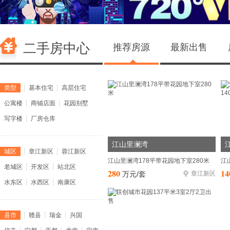
南光凤凰居锦绣和园最新动态
(12月24日11时更新)
南光置业作为唯一一家总部驻澳的中央企业南光(集团)有限公司
的下属全资企业，积极履行央企社会责任，发挥桥梁纽带作用，协
助南光集团定点帮扶地云南省禄劝县乌蒙乡对接社会资源，发动深
二手房中心
推荐房源
最新出售
圳市秋拾创意文化有限公司，于2024年12月12日至14日赴云南省
禄劝县乌蒙乡开展爱心捐赠活动，为大山里的孩子送去冬日温暖，
实地走访调研南光帮扶产业项目，了解当地产业发展情况，为后续
类型
基本住宅
高层住宅
更广泛的教育帮扶、产业帮扶及资源互动打下良好...[阅读全文]
公寓楼
商铺店面
花园别墅
中海天樾最新动态
(12月23日9时更新)
写字楼
厂房仓库
中海天樾首开创纪录 一樾登峯，劲销306套6.8亿...[阅读全文]
江山里澜湾
城区
章江新区
蓉江新区
中海·学府壹号最新动态
(3月1日16时更新)
江山里澜湾178平带花园地下室280米
老城区
开发区
站北区
中海·学府壹号143㎡实体样板间暨蓉江巨型樱花，3月8日纯美
280
14
万元/套
章江新区
绽放！...[阅读全文]
水东区
水西区
南康区
国锦·璟悦最新动态
(2月12日15时更新)
县市
赣县
瑞金
兴国
燃爆春节档，开年红出圈 揭秘湾区销冠红盘，为何再掀抢房热