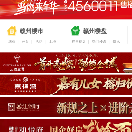
赣州楼市
赣州楼盘
观察
|
开盘
|
活动
|
土地
在售楼盘
|
热门楼盘
|
快讯