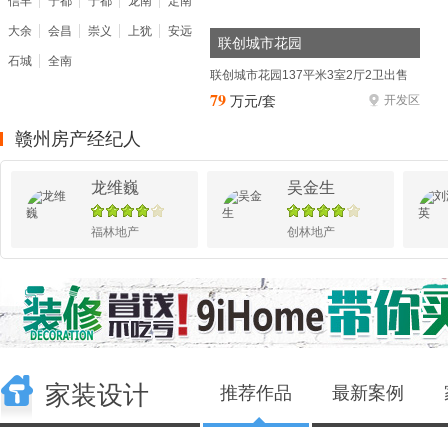
信丰
宁都
于都
龙南
定南
潮！...[阅读全文]
大余
会昌
崇义
上犹
安远
联创城市花园
中海天樾最新动态
(1月22日10时更新)
石城
全南
联创城市花园137平米3室2厅2卫出售
中海天樾 高门阔府，樾境天成，二期即将盛大开售！...[阅读全
79
万元/套
开发区
文]
赣州房产经纪人
中海天樾最新动态
(1月13日16时更新)
中海天樾 中芯恒产，高光2024，铸就时代臻藏...[阅读全文]
龙维巍
吴金生
中海天樾最新动态
(1月13日15时更新)
福林地产
创林地产
红盘解码 赣州2024双冠王是怎样炼成的...[阅读全文]
家装设计
推荐作品
最新案例