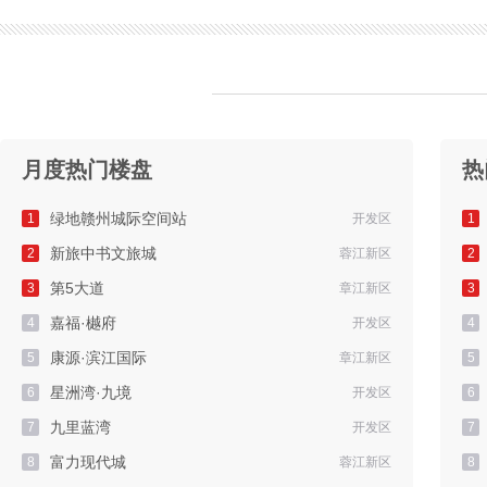
月度热门楼盘
热
绿地赣州城际空间站
1
开发区
1
新旅中书文旅城
2
蓉江新区
2
第5大道
3
章江新区
3
嘉福·樾府
4
开发区
4
康源·滨江国际
5
章江新区
5
星洲湾·九境
6
开发区
6
九里蓝湾
7
开发区
7
富力现代城
8
蓉江新区
8