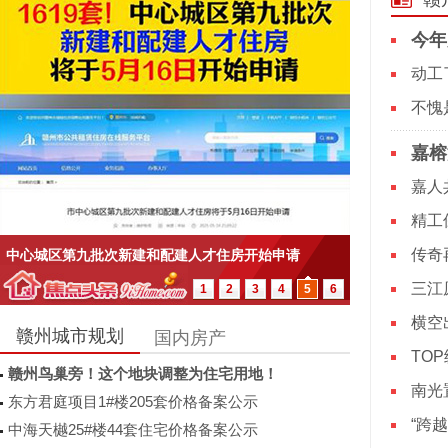
今年
动工
嘉榕
嘉人
传奇
中心城区第九批次新建和配建人才住房开始申请
三江
1
2
3
4
5
6
横空
赣州城市规划
国内房产
TO
赣州鸟巢旁！这个地块调整为住宅用地！
南光
东方君庭项目1#楼205套价格备案公示
“跨
中海天樾25#楼44套住宅价格备案公示