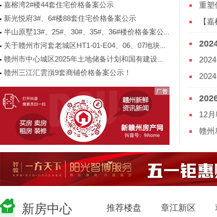
嘉榕湾2#楼44套住宅价格备案公示
新光悦府3#、6#楼88套住宅价格备案公示
【嘉
半山原墅13#、25#、30#、35#、36#楼价格备案公示
关于赣州市河套老城区HT1-01-E04、06、07地块规划调整事项的公示公告
20
赣州市中心城区2025年土地储备计划和国有建设用地供应计划
赣州三江汇雲嵿9套商铺价格备案公示！
20
20
12
赣州
新房中心
推荐楼盘
章江新区