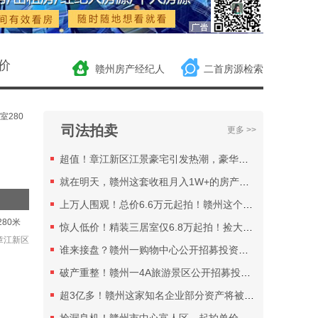
中海悦江府楼盘19号、22号楼104
套住宅19号、22号楼104套住宅
2024/11/8【极少墅·湾玺】
价
赣州房产经纪人
二首房源检索
极少墅湾玺地下室89个车位地下室
89个车位
2024/10/31【蓉江御府】
司法拍卖
更多 >>
蓉江御府楼盘5号、20号楼109套
（其中住宅100套、商业9套）5号、20
超值！章江新区江景豪宅引发热潮，豪华装修起拍仅61.8万！
号楼109套（其中住宅100套、商业9
就在明天，赣州这套收租月入1W+的房产或将易主……
套）
上万人围观！总价6.6万元起拍！赣州这个小区的房子能捡漏吗？
2024/10/22【中海悦江府】
80米
惊人低价！精装三居室仅6.8万起拍！捡大漏了……
中海悦江府楼盘20号、23号楼132
章江新区
套住宅20号、23号楼132套住宅
谁来接盘？赣州一购物中心公开招募投资人！估值九千多万！
2024/10/22【中海·学府壹号】
破产重整！赣州一4A旅游景区公开招募投资人！
中海学府壹号楼盘5号楼40套住宅5
超3亿多！赣州这家知名企业部分资产将被拍卖！
号楼40套住宅