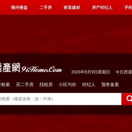
赣州楼盘
二手房
家装建材
房产经纪人
手
2026年8月9日星期日 今日房
章检索
买二手房
找租房
小区均价
经纪人
预售备案