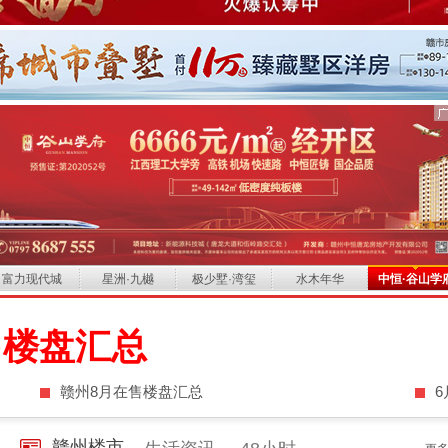
富力现代城
星洲·九樾
极少墅·湾玺
水木年华
中恒·谷山学
售楼盘汇总
赣州8月在售楼盘汇总
赣州楼市