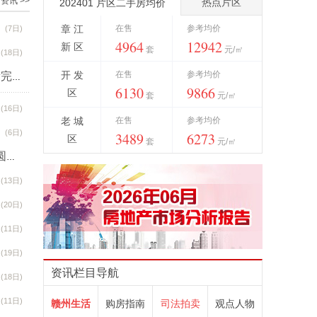
资讯 >>
热点片区
202401 片区二手房均价
章 江
在售
参考均价
(7日)
4964
12942
新 区
套
元/㎡
(18日)
开 发
在售
参考均价
不愧是它，100%还原！赣州一央企楼盘交付了！网友：看完只想刷卡...
6130
9866
区
套
元/㎡
(9日)
(16日)
老 城
在售
参考均价
(6日)
3489
6273
区
套
元/㎡
精工保质 交付加速 美的高速·君兰学府2026工程誓师大会圆满举办
(13日)
(25日)
(20日)
(11日)
(19日)
资讯栏目导航
(18日)
(11日)
赣州生活
购房指南
司法拍卖
观点人物