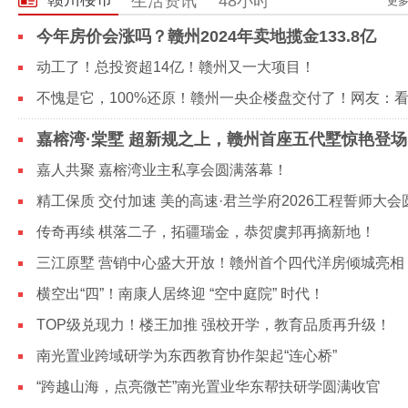
生活资讯
48小时
更多
今年房价会涨吗？赣州2024年卖地揽金133.8亿
动工了！总投资超14亿！赣州又一大项目！
嘉榕湾·棠墅 超新规之上，赣州首座五代墅惊艳登场
嘉人共聚 嘉榕湾业主私享会圆满落幕！
传奇再续 棋落二子，拓疆瑞金，恭贺虞邦再摘新地！
三江原墅 营销中心盛大开放！赣州首个四代洋房倾城亮相
横空出“四”！南康人居终迎 “空中庭院” 时代！
TOP级兑现力！楼王加推 强校开学，教育品质再升级！
南光置业跨域研学为东西教育协作架起“连心桥”
“跨越山海，点亮微芒”南光置业华东帮扶研学圆满收官