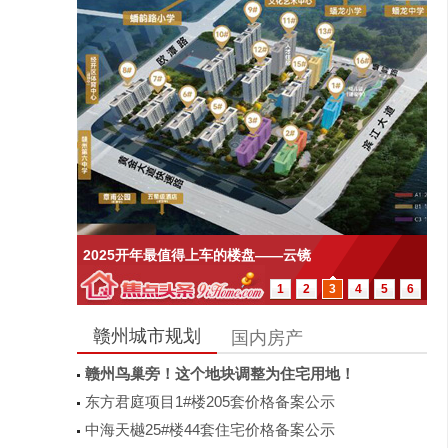
2025开年最值得上车的楼盘——云镜
1
2
3
4
5
6
赣州城市规划
国内房产
赣州鸟巢旁！这个地块调整为住宅用地！
东方君庭项目1#楼205套价格备案公示
中海天樾25#楼44套住宅价格备案公示