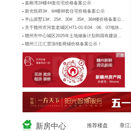
嘉榕湾2#楼44套住宅价格备案公示
新光悦府3#、6#楼88套住宅价格备案公示
半山原墅13#、25#、30#、35#、36#楼价格备案公示
关于赣州市河套老城区HT1-01-E04、06、07地块规划调整事项的公示公告
赣州市中心城区2025年土地储备计划和国有建设用地供应计划
赣州三江汇雲嵿9套商铺价格备案公示！
新房中心
推荐楼盘
章江