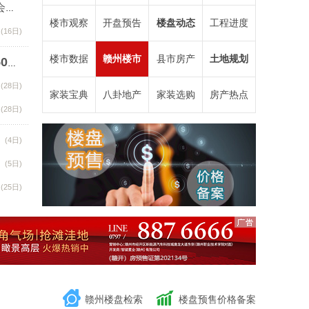
重塑佳新好房新标准！佳新集团东山桂冠双子星项目品鉴会圆满举办！
楼市观察
开盘预告
楼盘动态
工程进度
(16日)
(11日)
楼市数据
赣州楼市
县市房产
土地规划
2024年4月30日赣州商品房成交备案统计 全市备案502套
(28日)
(28日)
家装宝典
八卦地产
家装选购
房产热点
(28日)
(4日)
(5日)
(25日)
赣州楼盘检索
楼盘预售价格备案