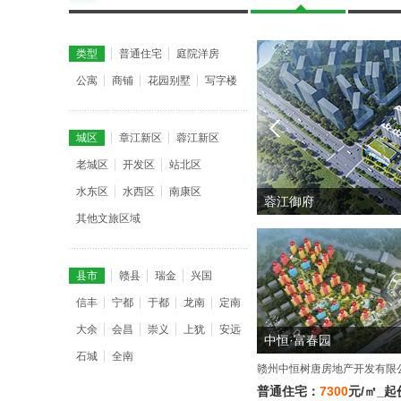
类型
普通住宅
庭院洋房
公寓
商铺
花园别墅
写字楼
城区
章江新区
蓉江新区
老城区
开发区
站北区
水东区
水西区
南康区
嘉福·樾府
其他文旅区域
县市
赣县
瑞金
兴国
信丰
宁都
于都
龙南
定南
大余
会昌
崇义
上犹
安远
中恒·富春园
石城
全南
普通住宅：
7300
元/㎡_起