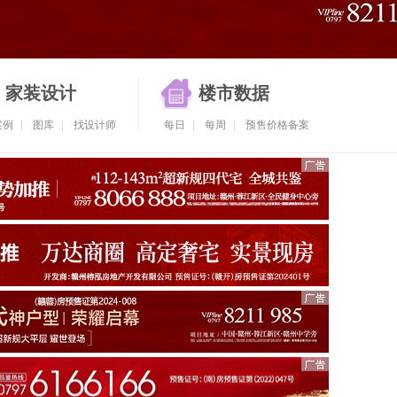
家装设计
楼市数据
案例
|
图库
|
找设计师
每日
|
每周
|
预售价格备案