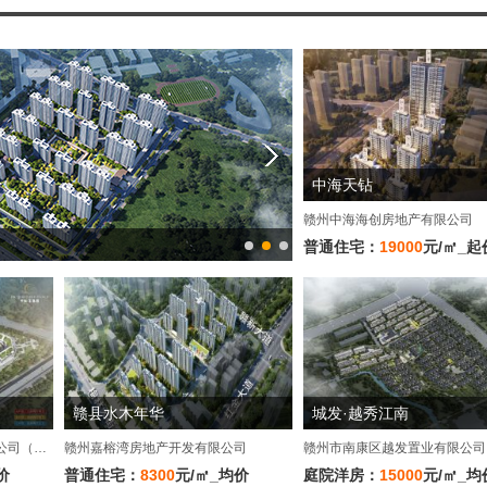
中海天钻
赣州中海海创房地产有限公司
普通住宅：
19000
元/㎡_起
赣县水木年华
城发·越秀江南
赣州中恒树唐房地产开发有限公司（建控集团子公司）
赣州嘉榕湾房地产开发有限公司
赣州市南康区越发置业有限公司
价
普通住宅：
8300
元/㎡_均价
庭院洋房：
15000
元/㎡_均