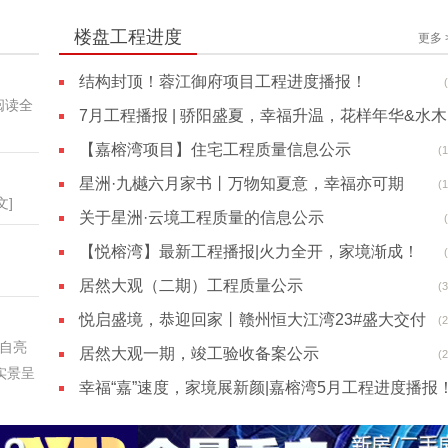
楼盘工程进度
更多 
结构封顶！蓉江御府项目工程进度播报！
文]
7月工
【嘉榕湾项目】住宅工程质量信息公示
(
(
星洲·九樾六月家书丨万物知夏意，幸福亦可期
(
关于星洲·云境工程质量的信息公示
自亮
【悦榕湾】最新工程播报|火力全开，家境渐成！
实景呈
居然大观（二期）工程质量公示
(
悦启盛境，恭迎回家丨赣州恒大江湾23#盛大交付
(
居然大观一期，竣工验收备案公示
(
赣州美
幸福“嘉”速度，家境展新颜|嘉榕湾5月工程进度播报
(