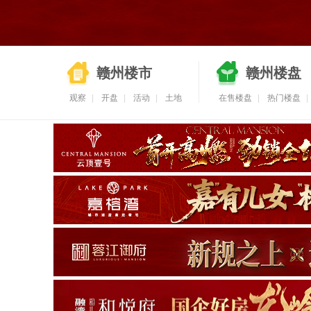
赣州楼市
赣州楼盘
观察
|
开盘
|
活动
|
土地
在售楼盘
|
热门楼盘
|