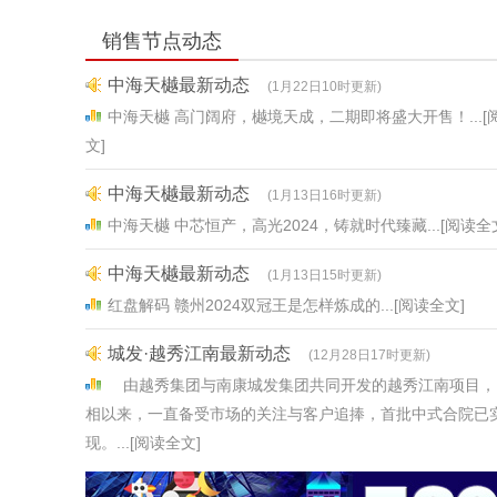
销售节点动态
中海天樾最新动态
(1月13日16时更新)
中海天樾 中芯恒产，高光2024，铸就时代臻藏...[阅读全
中海天樾最新动态
(1月13日15时更新)
红盘解码 赣州2024双冠王是怎样炼成的...[阅读全文]
城发·越秀江南最新动态
(12月28日17时更新)
由越秀集团与南康城发集团共同开发的越秀江南项目，
相以来，一直备受市场的关注与客户追捧，首批中式合院已
现。...[阅读全文]
中海天樾最新动态
(12月27日9时更新)
以6.8亿的首开热绩引爆全城奢雅展示区惊艳揭幕，启鉴
学人居新篇每一帧，皆是大片级视觉享受!...[阅读全文]
恒瑞·新光悦府最新动态
(12月26日11时更新)