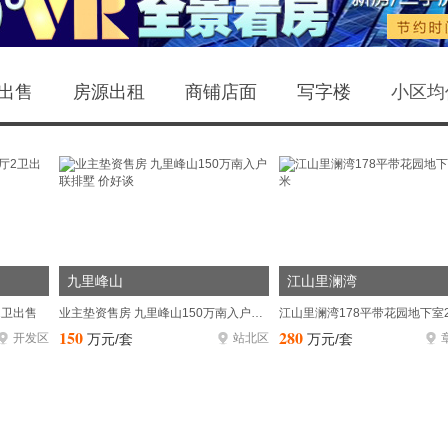
成、
居、
业、
出售
房源出租
商铺店面
写字楼
小区均
限公司
用，协
发动深
云南省
温暖，
九里峰山
江山里澜湾
为后续
2卫出售
业主垫资售房 九里峰山150万南入户联排墅 价好谈
江山里澜湾178平带花园地下室2
文]
150
280
开发区
万元/套
站北区
万元/套
全文]