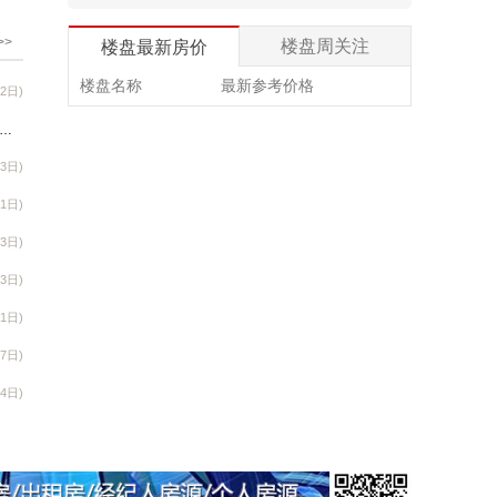
金鹏澜瑾园168套（其中留客150
套、店面16间、杂间2间）18#、20#楼
>>
楼盘周关注
楼盘最新房价
2024/12/25【中海天樾】
楼盘名称
最新参考价格
(2日)
中海天樾楼盘524套（其中住宅496
套、商铺28套）1、2、3、5、6、7、
程播报 | 骄阳盛夏，幸福升温，花样年华&水木年华北区最新工程进度
8、9、10、11、12、13、17、18、
13日)
29日)
S1、19楼
11日)
2024/12/15【中海·学府壹号】
(3日)
中海学府壹号楼盘3号、9号、12号
楼158套住宅3号、9号、12号楼158套
(3日)
住宅
31日)
2024/12/10【三江匯·雲嵿】
27日)
三江汇雲嵿3#、5#、8#、9#、
24日)
10#、11#、12#号楼260套住宅3#、
5#、8#、9#、10#、11#、12#号楼260
！
套住宅
18日)
2024/11/28【中海悦江府】