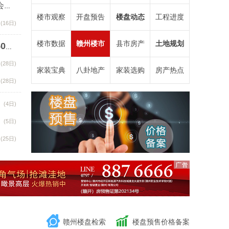
重塑佳新好房新标准！佳新集团东山桂冠双子星项目品鉴会圆满举办！
楼市观察
开盘预告
楼盘动态
工程进度
(16日)
(11日)
楼市数据
赣州楼市
县市房产
土地规划
2024年4月30日赣州商品房成交备案统计 全市备案502套
(28日)
(28日)
家装宝典
八卦地产
家装选购
房产热点
(28日)
(4日)
(5日)
(25日)
赣州楼盘检索
楼盘预售价格备案