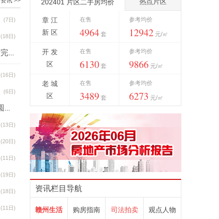
资讯 >>
热点片区
202401 片区二手房均价
章 江
在售
参考均价
(7日)
4964
12942
新 区
套
元/㎡
(18日)
开 发
在售
参考均价
不愧是它，100%还原！赣州一央企楼盘交付了！网友：看完只想刷卡...
6130
9866
区
套
元/㎡
(9日)
(16日)
老 城
在售
参考均价
(6日)
3489
6273
区
套
元/㎡
精工保质 交付加速 美的高速·君兰学府2026工程誓师大会圆满举办
(13日)
(25日)
(20日)
(11日)
(19日)
资讯栏目导航
(18日)
(11日)
赣州生活
购房指南
司法拍卖
观点人物