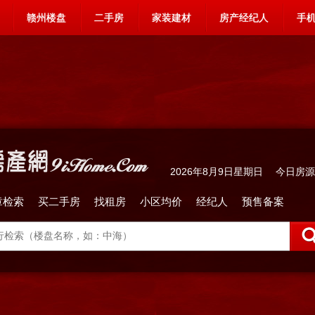
赣州楼盘
二手房
家装建材
房产经纪人
手
2026年8月9日星期日 今日房
章检索
买二手房
找租房
小区均价
经纪人
预售备案