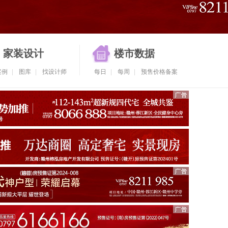
家装设计
楼市数据
案例
|
图库
|
找设计师
每日
|
每周
|
预售价格备案