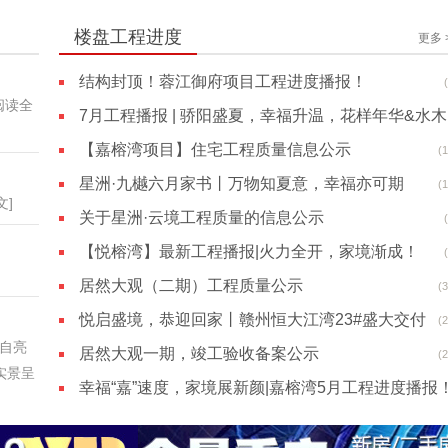
楼盘工程进度
更多 
结构封顶！蓉江御府项目工程进度播报！
阅读全
7月工
【嘉榕湾项目】住宅工程质量信息公示
(
(
星洲·九樾六月家书丨万物知夏意，幸福亦可期
(
文]
关于星洲·云境工程质量的信息公示
【悦榕湾】最新工程播报|火力全开，家境渐成！
居然大观（二期）工程质量公示
(
悦启盛境，恭迎回家丨赣州恒大江湾23#盛大交付
(
自亮
居然大观一期，竣工验收备案公示
(
实景呈
幸福“嘉”速度，家境展新颜|嘉榕湾5月工程进度播报
(