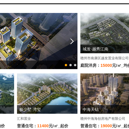
城发·越秀江南
赣州市南康区越发置业有限公司
嘉福·樾府
庭院洋房：
15000
元/㎡_均
极少墅·湾玺
中海天钻
汇和置业
赣州中海海创房地产有限公司
均价
普通住宅：
11400
元/㎡_起价
普通住宅：
19000
元/㎡_起