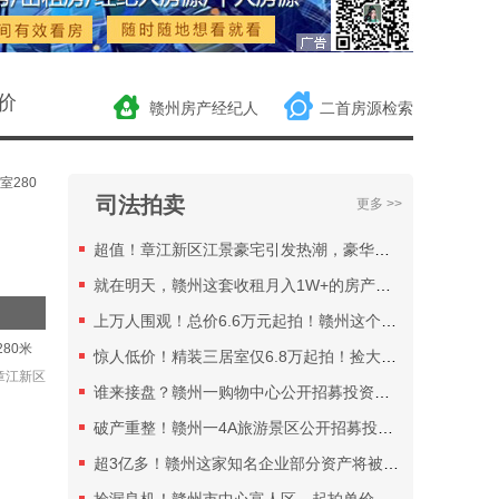
中海悦江府楼盘19号、22号楼104
套住宅19号、22号楼104套住宅
2024/11/8【极少墅·湾玺】
价
赣州房产经纪人
二首房源检索
极少墅湾玺地下室89个车位地下室
89个车位
2024/10/31【蓉江御府】
司法拍卖
更多 >>
蓉江御府楼盘5号、20号楼109套
（其中住宅100套、商业9套）5号、20
超值！章江新区江景豪宅引发热潮，豪华装修起拍仅61.8万！
号楼109套（其中住宅100套、商业9
就在明天，赣州这套收租月入1W+的房产或将易主……
套）
上万人围观！总价6.6万元起拍！赣州这个小区的房子能捡漏吗？
2024/10/22【中海悦江府】
80米
惊人低价！精装三居室仅6.8万起拍！捡大漏了……
中海悦江府楼盘20号、23号楼132
章江新区
套住宅20号、23号楼132套住宅
谁来接盘？赣州一购物中心公开招募投资人！估值九千多万！
2024/10/22【中海·学府壹号】
破产重整！赣州一4A旅游景区公开招募投资人！
中海学府壹号楼盘5号楼40套住宅5
超3亿多！赣州这家知名企业部分资产将被拍卖！
号楼40套住宅