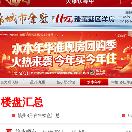
富力现代城
星洲·九樾
极少墅·湾玺
水木年华
中恒·谷山学
售楼盘汇总
赣州8月在售楼盘汇总
赣州楼市