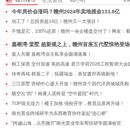
生活资讯
48小时
更多
今年房价会涨吗？赣州2024年卖地揽金133.8亿
动工了！总投资超14亿！赣州又一大项目！
嘉榕湾·棠墅 超新规之上，赣州首座五代墅惊艳登场
嘉人共聚 嘉榕湾业主私享会圆满落幕！
传奇再续 棋落二子，拓疆瑞金，恭贺虞邦再摘新地！
三江原墅 营销中心盛大开放！赣州首个四代洋房倾城亮相
横空出“四”！南康人居终迎 “空中庭院” 时代！
TOP级兑现力！楼王加推 强校开学，教育品质再升级！
南光置业跨域研学为东西教育协作架起“连心桥”
“跨越山海，点亮微芒”南光置业华东帮扶研学圆满收官