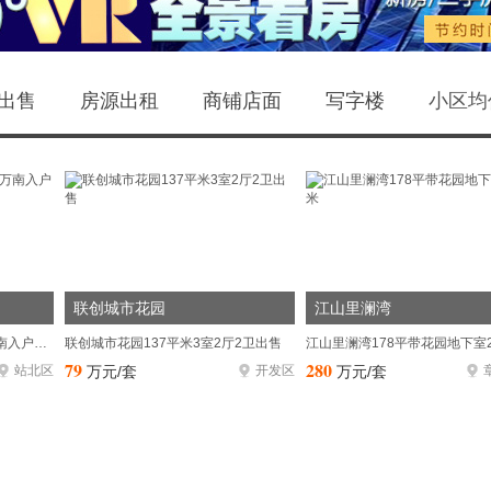
赣州美
出售
房源出租
商铺店面
写字楼
小区均
成、
居、
业、
限公司
联创城市花园
江山里澜湾
用，协
业主垫资售房 九里峰山150万南入户联排墅 价好谈
联创城市花园137平米3室2厅2卫出售
江山里澜湾178平带花园地下室2
发动深
79
280
站北区
万元/套
开发区
万元/套
云南省
温暖，
为后续
文]