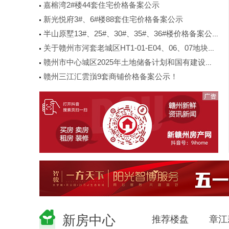
嘉榕湾2#楼44套住宅价格备案公示
新光悦府3#、6#楼88套住宅价格备案公示
半山原墅13#、25#、30#、35#、36#楼价格备案公示
关于赣州市河套老城区HT1-01-E04、06、07地块规划调整事项的公示公告
赣州市中心城区2025年土地储备计划和国有建设用地供应计划
赣州三江汇雲嵿9套商铺价格备案公示！
新房中心
推荐楼盘
章江