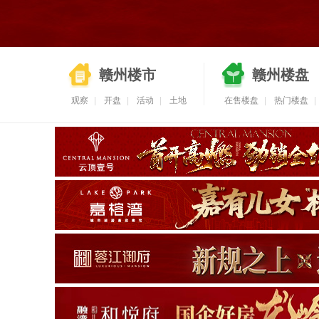
赣州楼市
赣州楼盘
观察
|
开盘
|
活动
|
土地
在售楼盘
|
热门楼盘
|