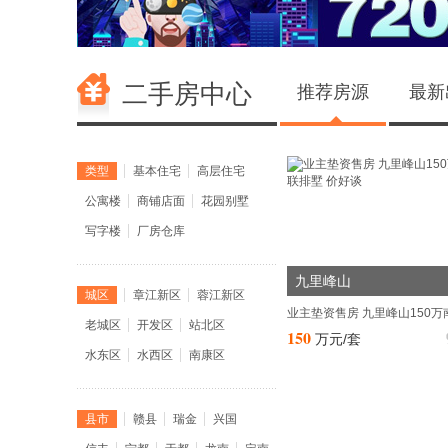
以6.8亿的首开热绩引爆全城奢雅展示区惊艳揭幕，启鉴
学人居新篇每一帧，皆是大片级视觉享受!...[阅读全文]
二手房中心
推荐房源
最新
恒瑞·新光悦府最新动态
(12月26日11时更新)
近期，赣州蓉江新区频频登上赣州热搜，区域配套陆续建
大型活动持续开展、重大项目频繁落地，使得蓉江新区朝“宜
类型
基本住宅
高层住宅
宜产、宜业”的现代化新城大步迈进，同时也吸引了一大批企
资金和人才的青睐!...[阅读全文]
公寓楼
商铺店面
花园别墅
写字楼
厂房仓库
南光凤凰居锦绣和园最新动态
(12月24日11时更新)
南光置业作为唯一一家总部驻澳的中央企业南光(集团)有
九里峰山
城区
章江新区
蓉江新区
的下属全资企业，积极履行央企社会责任，发挥桥梁纽带作
助南光集团定点帮扶地云南省禄劝县乌蒙乡对接社会资源，
老城区
开发区
站北区
150
万元/套
圳市秋拾创意文化有限公司，于2024年12月12日至14日赴
水东区
水西区
南康区
禄劝县乌蒙乡开展爱心捐赠活动，为大山里的孩子送去冬日
实地走访调研南光帮扶产业项目，了解当地产业发展情况，
县市
赣县
瑞金
兴国
更广泛的教育帮扶、产业帮扶及资源互动打下良好...[阅读全