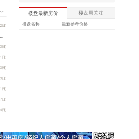
金鹏澜瑾园168套（其中留客150
套、店面16间、杂间2间）18#、20#楼
>>
楼盘周关注
楼盘最新房价
2024/12/25【中海天樾】
楼盘名称
最新参考价格
(2日)
中海天樾楼盘524套（其中住宅496
套、商铺28套）1、2、3、5、6、7、
程播报 | 骄阳盛夏，幸福升温，花样年华&水木年华北区最新工程进度
8、9、10、11、12、13、17、18、
13日)
29日)
S1、19楼
11日)
2024/12/15【中海·学府壹号】
(3日)
中海学府壹号楼盘3号、9号、12号
楼158套住宅3号、9号、12号楼158套
(3日)
住宅
31日)
2024/12/10【三江匯·雲嵿】
27日)
三江汇雲嵿3#、5#、8#、9#、
24日)
10#、11#、12#号楼260套住宅3#、
5#、8#、9#、10#、11#、12#号楼260
！
套住宅
18日)
2024/11/28【中海悦江府】