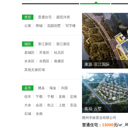
类型
普通住宅
庭院洋房
公寓
商铺
花园别墅
写字楼
城区
章江新区
蓉江新区
老城区
开发区
站北区
水东区
水西区
南康区
蓉江御府
其他文旅区域
县市
赣县
瑞金
兴国
信丰
宁都
于都
龙南
定南
大余
会昌
崇义
上犹
安远
嘉福·云墅
石城
全南
赣州华旅置业有限公司
普通住宅：
13000
元/㎡_