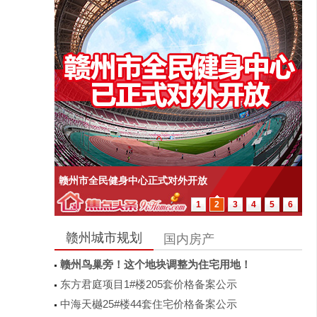
2025开年最值得上车的楼盘——云镜
1
2
3
4
5
6
赣州城市规划
国内房产
赣州鸟巢旁！这个地块调整为住宅用地！
东方君庭项目1#楼205套价格备案公示
中海天樾25#楼44套住宅价格备案公示